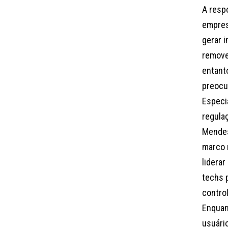
A resp
empres
gerar i
remove
entant
preocu
Especi
regula
Mendes
marco 
lidera
techs 
control
Enquan
usuári