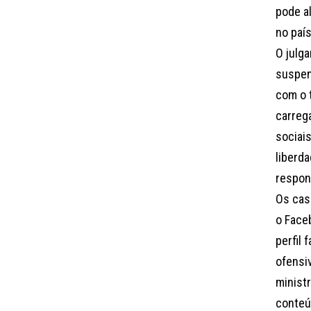
pode a
no país
O julg
suspen
com o t
carreg
sociais
liberd
respons
Os cas
o Face
perfil
ofensi
minist
conteú