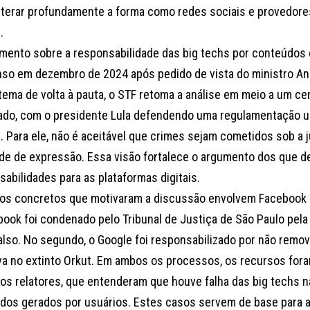
lterar profundamente a forma como redes sociais e provedore
.
amento sobre a responsabilidade das big techs por conteúdos 
so em dezembro de 2024 após pedido de vista do ministro An
ema de volta à pauta, o STF retoma a análise em meio a um cená
ado, com o presidente Lula defendendo uma regulamentação u
. Para ele, não é aceitável que crimes sejam cometidos sob a j
ade de expressão. Essa visão fortalece o argumento dos que 
abilidades para as plataformas digitais.
os concretos que motivaram a discussão envolvem Facebook e
book foi condenado pelo Tribunal de Justiça de São Paulo pel
 falso. No segundo, o Google foi responsabilizado por não rem
va no extinto Orkut. Em ambos os processos, os recursos for
ros relatores, que entenderam que houve falha das big techs 
dos gerados por usuários. Estes casos servem de base para a 