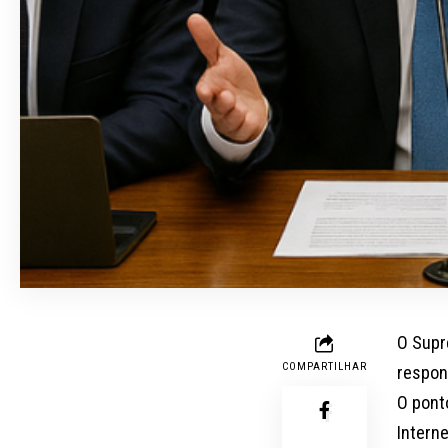
O Supr
COMPARTILHAR
respon
O ponto
Intern