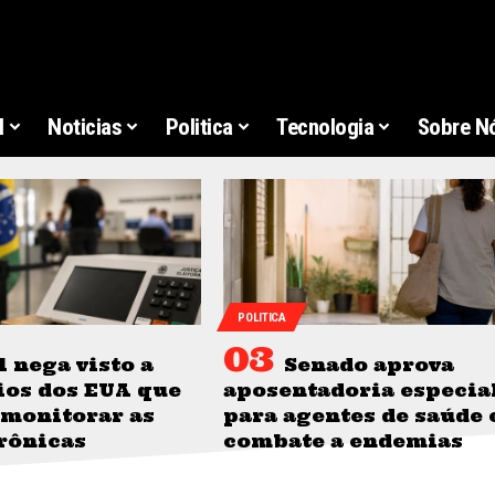
l
Noticias
Politica
Tecnologia
Sobre N
POLITICA
l nega visto a
Senado aprova
ios dos EUA que
aposentadoria especia
 monitorar as
para agentes de saúde 
rônicas
combate a endemias