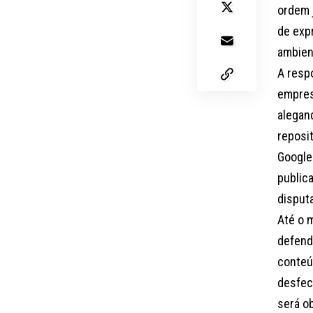
ordem 
de exp
ambient
A respo
empres
alegan
reposi
Google 
public
disput
Até o m
defend
conteú
desfec
será o