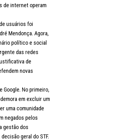
s de internet operam
de usuários foi
dré Mendonça. Agora,
rio político e social
rgente das redes
ustificativa de
defendem novas
 Google. No primeiro,
a demora em excluir um
over uma comunidade
am negados pelos
na gestão dos
decisão geral do STF.