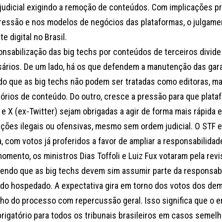
judicial exigindo a remoção de conteúdos. Com implicações pr
ressão e nos modelos de negócios das plataformas, o julgam
e digital no Brasil.
nsabilização das big techs por conteúdos de terceiros divide j
ários. De um lado, há os que defendem a manutenção das garan
do que as big techs não podem ser tratadas como editoras, m
tórios de conteúdo. Do outro, cresce a pressão para que plat
e X (ex-Twitter) sejam obrigadas a agir de forma mais rápida e
ações ilegais ou ofensivas, mesmo sem ordem judicial. O STF 
a, com votos já proferidos a favor de ampliar a responsabilida
omento, os ministros Dias Toffoli e Luiz Fux votaram pela revi
endo que as big techs devem sim assumir parte da responsabi
do hospedado. A expectativa gira em torno dos votos dos dem
ho do processo com repercussão geral. Isso significa que o 
brigatório para todos os tribunais brasileiros em casos semelh