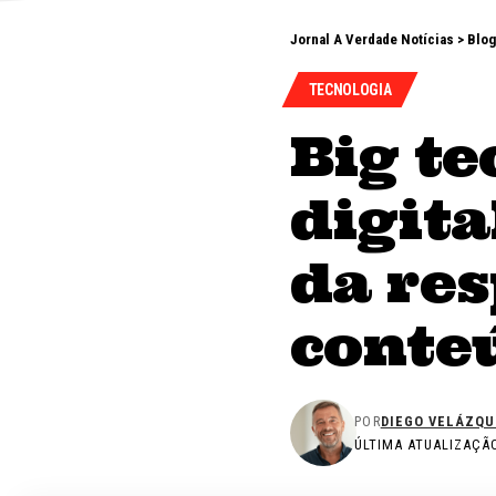
Jornal A Verdade Notícias
>
Blog
TECNOLOGIA
Big te
digita
da re
conte
POR
DIEGO VELÁZQU
ÚLTIMA ATUALIZAÇÃO