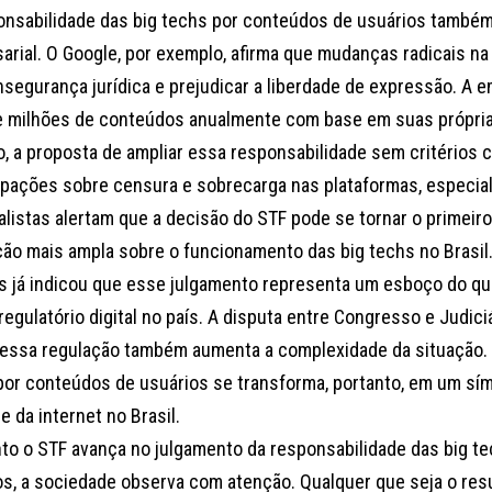
onsabilidade das big techs por conteúdos de usuários também
arial. O Google, por exemplo, afirma que mudanças radicais n
nsegurança jurídica e prejudicar a liberdade de expressão. A e
 milhões de conteúdos anualmente com base em suas próprias
o, a proposta de ampliar essa responsabilidade sem critérios c
pações sobre censura e sobrecarga nas plataformas, especia
alistas alertam que a decisão do STF pode se tornar o primeir
ção mais ampla sobre o funcionamento das big techs no Brasil.
 já indicou que esse julgamento representa um esboço do que
regulatório digital no país. A disputa entre Congresso e Judic
r essa regulação também aumenta a complexidade da situação. 
por conteúdos de usuários se transforma, portanto, em um sím
e da internet no Brasil.
to o STF avança no julgamento da responsabilidade das big t
os, a sociedade observa com atenção. Qualquer que seja o resu