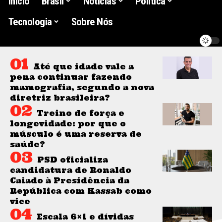
Início
Brasil
Noticias
Politica
Tecnologia
Sobre Nós
Até que idade vale a
pena continuar fazendo
mamografia, segundo a nova
diretriz brasileira?
Treino de força e
longevidade: por que o
músculo é uma reserva de
saúde?
PSD oficializa
candidatura de Ronaldo
Caiado à Presidência da
República com Kassab como
vice
Escala 6×1 e dívidas