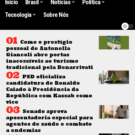
Início
Brasil
Noticias
Politica
Tecnologia
Sobre Nós
Como o prestígio
pessoal de Antonella
Giancoli abre portas
inacessíveis ao turismo
tradicional pela Benarrivati
PSD oficializa
candidatura de Ronaldo
Caiado à Presidência da
República com Kassab como
vice
Senado aprova
aposentadoria especial para
agentes de saúde e combate
a endemias