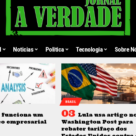
l
Noticias
Politica
Tecnologia
Sobre N
BRASIL
 funciona um
Lula usa artigo n
co empresarial
Washington Post para
rebater tarifaço dos
Estados Unidos contra 