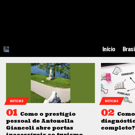
Início
Brasi
NOTICIAS
NOTICIAS
Como o prestígio
Como
pessoal de Antonella
diagnósti
Giancoli abre portas
completo?
inacessíveis ao turismo