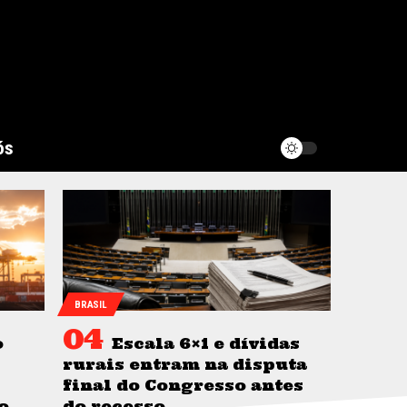
ós
BRASIL
o
Escala 6×1 e dívidas
rurais entram na disputa
final do Congresso antes
o
do recesso