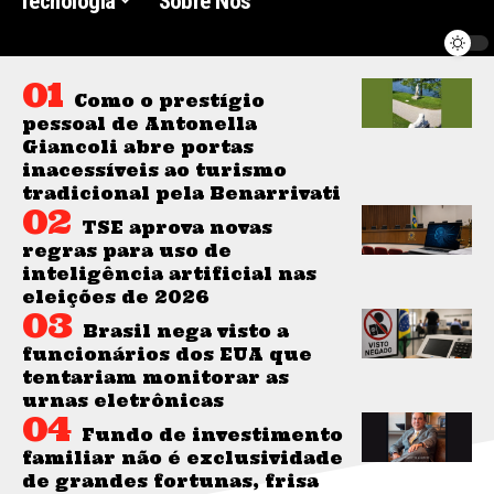
Tecnologia
Sobre Nós
Como o prestígio
pessoal de Antonella
Giancoli abre portas
inacessíveis ao turismo
tradicional pela Benarrivati
TSE aprova novas
regras para uso de
inteligência artificial nas
eleições de 2026
Brasil nega visto a
funcionários dos EUA que
tentariam monitorar as
urnas eletrônicas
Fundo de investimento
familiar não é exclusividade
de grandes fortunas, frisa