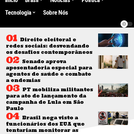
Tecnologia
Sobre Nós
Direito eleitoral e
redes sociais: desvendando
os desafios contemporâneos
Senado aprova
aposentadoria especial para
agentes de saúde e combate
a endemias
PT mobiliza militantes
para ato de lançamento da
campanha de Lula em São
Paulo
Brasil nega visto a
funcionários dos EUA que
tentariam monitorar as