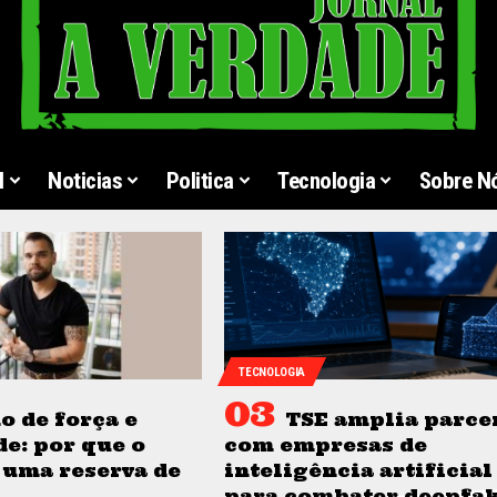
l
Noticias
Politica
Tecnologia
Sobre N
TECNOLOGIA
o de força e
TSE amplia parce
e: por que o
com empresas de
 uma reserva de
inteligência artificial
para combater deepfa