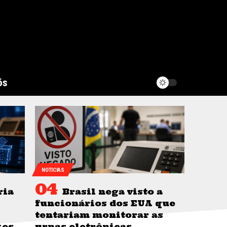
ós
NOTICIAS
ria
Brasil nega visto a
funcionários dos EUA que
tentariam monitorar as
kes
urnas eletrônicas