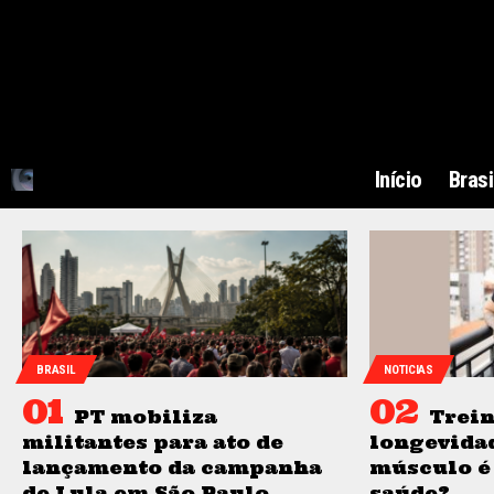
Início
Brasi
BRASIL
NOTICIAS
PT mobiliza
Trein
militantes para ato de
longevidad
lançamento da campanha
músculo é
de Lula em São Paulo
saúde?