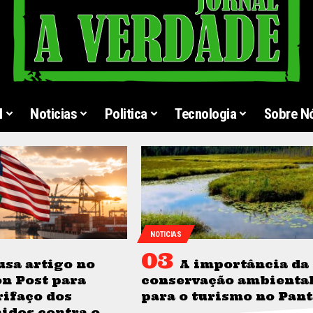
l
Noticias
Politica
Tecnologia
Sobre N
NOTICIAS
usa artigo no
A importância da
n Post para
conservação ambienta
rifaço dos
para o turismo no Pan
idos contra o