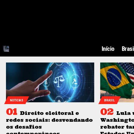
Início
Brasi
NOTICIAS
BRASIL
Direito eleitoral e
Lula 
redes sociais: desvendando
Washingto
os desafios
rebater ta
contemporâneos
Estados Un