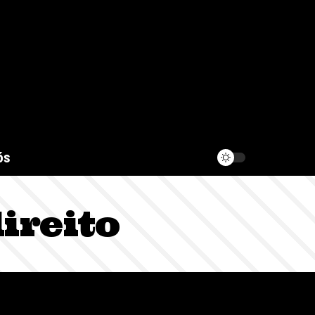
ós
ireito