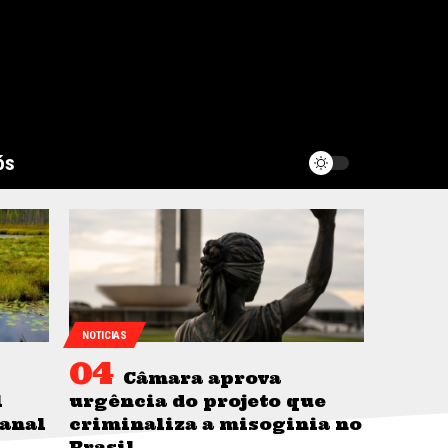
ós
NOTICIAS
Câmara aprova
l
urgência do projeto que
tanal
criminaliza a misoginia no
Brasil