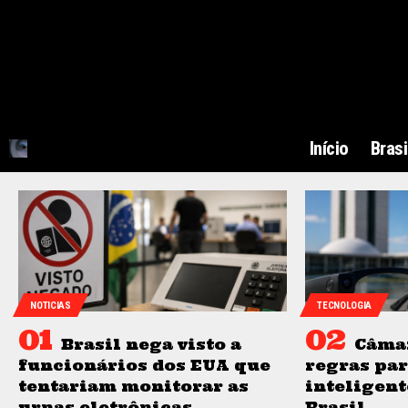
Início
Brasi
NOTICIAS
TECNOLOGIA
Brasil nega visto a
Câma
funcionários dos EUA que
regras par
tentariam monitorar as
inteligent
urnas eletrônicas
Brasil