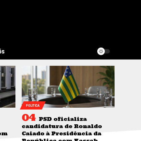
ós
POLITICA
PSD oficializa
candidatura de Ronaldo
sem
Caiado à Presidência da
República com Kassab