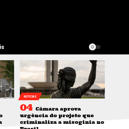
ós
NOTICIAS
Câmara aprova
o
urgência do projeto que
a
criminaliza a misoginia no
Brasil