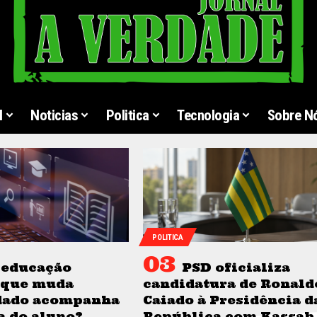
l
Noticias
Politica
Tecnologia
Sobre N
POLITICA
 educação
PSD oficializa
o que muda
candidatura de Ronald
dado acompanha
Caiado à Presidência d
ia do aluno?
República com Kassab