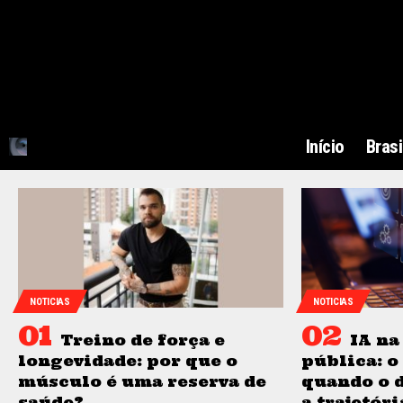
Início
Brasi
NOTICIAS
NOTICIAS
Treino de força e
IA na
longevidade: por que o
pública: 
músculo é uma reserva de
quando o 
saúde?
a trajetór