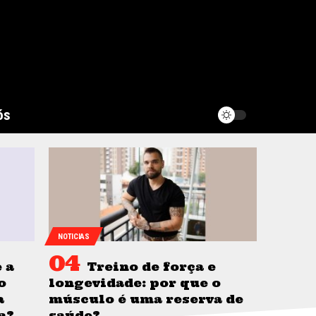
ós
NOTICIAS
 a
Treino de força e
o
longevidade: por que o
a
músculo é uma reserva de
a?
saúde?