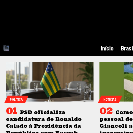
Início
Brasi
POLITICA
NOTICIAS
PSD oficializa
Como 
candidatura de Ronaldo
pessoal de
Caiado à Presidência da
Giancoli a
República com Kassab
inacessíve