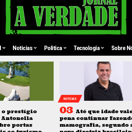
l
Noticias
Politica
Tecnologia
Sobre N
NOTICIAS
o prestígio
Até que idade vale
 Antonella
pena continuar fazend
bre portas
mamografia, segundo 
is ao turismo
nova diretriz brasileir