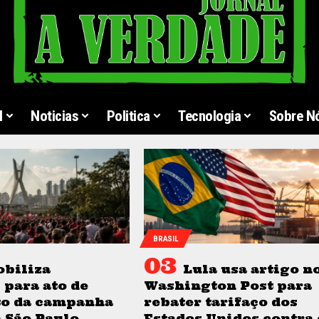
l
Noticias
Politica
Tecnologia
Sobre N
BRASIL
obiliza
Lula usa artigo n
 para ato de
Washington Post para
o da campanha
rebater tarifaço dos
 São Paulo
Estados Unidos contra 