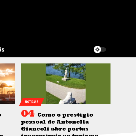
ós
NOTICIAS
o
Como o prestígio
pessoal de Antonella
Giancoli abre portas
o
inacessíveis ao turismo