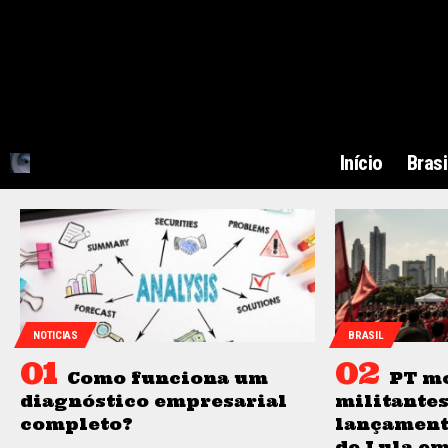
Início
Brasi
NOTICIAS
BRASIL
Como funciona um
PT m
diagnóstico empresarial
militantes
completo?
lançament
de Lula em