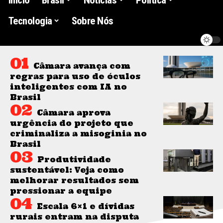
Tecnologia
Sobre Nós
Câmara avança com
regras para uso de óculos
inteligentes com IA no
Brasil
Câmara aprova
urgência do projeto que
criminaliza a misoginia no
Brasil
Produtividade
sustentável: Veja como
melhorar resultados sem
pressionar a equipe
Escala 6×1 e dívidas
rurais entram na disputa