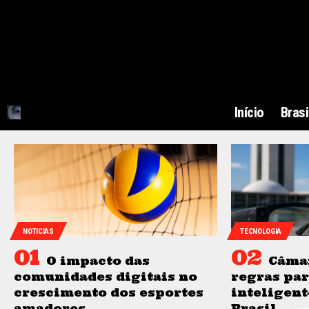
Início
Brasi
NOTICIAS
TECNOLOGIA
O impacto das
Câma
comunidades digitais no
regras par
crescimento dos esportes
inteligent
amadores
Brasil