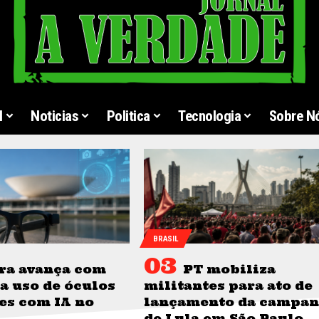
l
Noticias
Politica
Tecnologia
Sobre N
BRASIL
ra avança com
PT mobiliza
a uso de óculos
militantes para ato de
es com IA no
lançamento da campa
de Lula em São Paulo