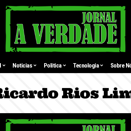
l
Noticias
Politica
Tecnologia
Sobre N
icardo Rios Li