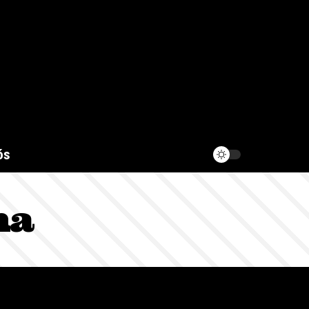
ós
ma