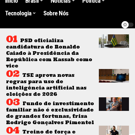
Início
Brasil
Noticias
Politica
Tecnologia
Sobre Nós
PSD oficializa
candidatura de Ronaldo
Caiado à Presidência da
República com Kassab como
vice
TSE aprova novas
regras para uso de
inteligência artificial nas
eleições de 2026
Fundo de investimento
familiar não é exclusividade
de grandes fortunas, frisa
Rodrigo Gonçalves Pimentel
Treino de força e