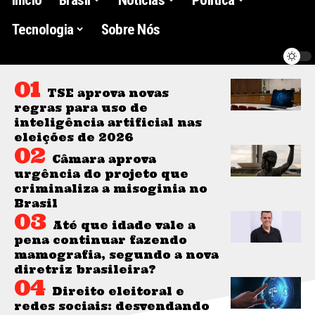
Tecnologia
Sobre Nós
TSE aprova novas
regras para uso de
inteligência artificial nas
eleições de 2026
Câmara aprova
urgência do projeto que
criminaliza a misoginia no
Brasil
Até que idade vale a
pena continuar fazendo
mamografia, segundo a nova
diretriz brasileira?
Direito eleitoral e
redes sociais: desvendando