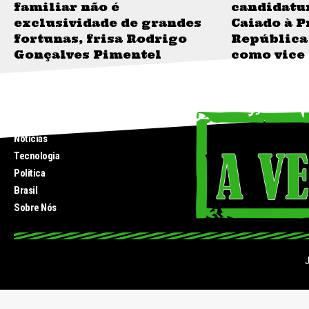
familiar não é
candidatu
exclusividade de grandes
Caiado à P
fortunas, frisa Rodrigo
República
Gonçalves Pimentel
como vice
INICIO
Noticias
Tecnologia
Politica
Brasil
Sobre Nós