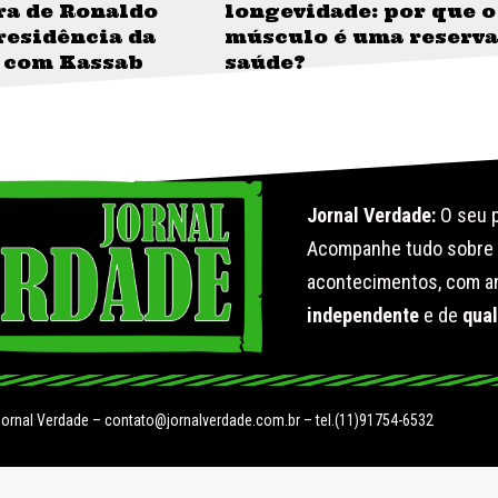
ra de Ronaldo
longevidade: por que o
residência da
músculo é uma reserva
 com Kassab
saúde?
Jornal Verdade:
O seu p
Acompanhe tudo sobr
acontecimentos, com an
independente
e de
qua
Jornal Verdade –
contato@jornalverdade.com.br
– tel.(11)91754-6532