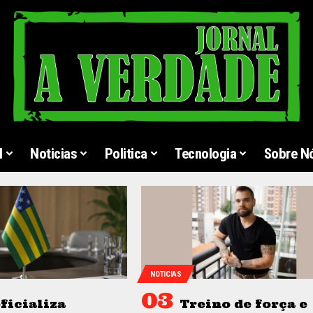
l
Noticias
Politica
Tecnologia
Sobre N
NOTICIAS
ficializa
Treino de força e