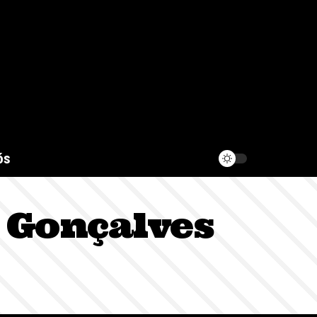
ós
 Gonçalves