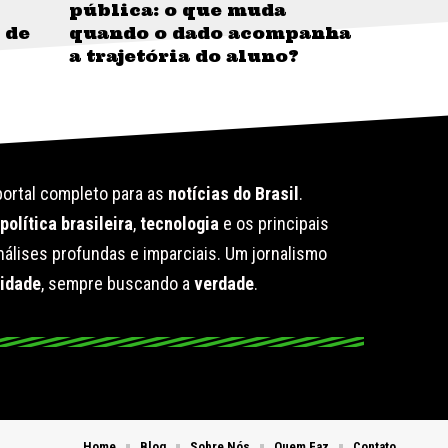
pública: o que muda
 de
quando o dado acompanha
a trajetória do aluno?
ortal completo para as
notícias do Brasil
.
e
política brasileira
,
tecnologia
e os principais
álises profundas e imparciais. Um jornalismo
lidade
, sempre buscando a
verdade
.
Home
Blog
Sobre Nós
Quem Faz
Contato