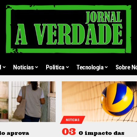
l
Noticias
Politica
Tecnologia
Sobre N
NOTICIAS
do aprova
O impacto das