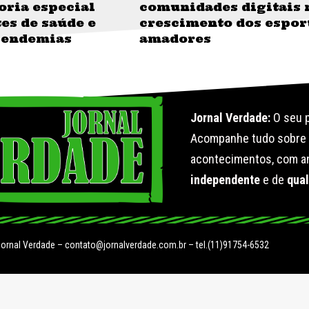
oria especial
comunidades digitais 
es de saúde e
crescimento dos espor
 endemias
amadores
Jornal Verdade:
O seu p
Acompanhe tudo sobr
acontecimentos, com an
independente
e de
qua
Jornal Verdade –
contato@jornalverdade.com.br
– tel.(11)91754-6532