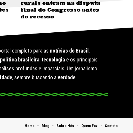
no
rurais entram na disputa
tes
final do Congresso antes
do recesso
ortal completo para as
notícias do Brasil
.
e
política brasileira
,
tecnologia
e os principais
álises profundas e imparciais. Um jornalismo
lidade
, sempre buscando a
verdade
.
Home
Blog
Sobre Nós
Quem Faz
Contato