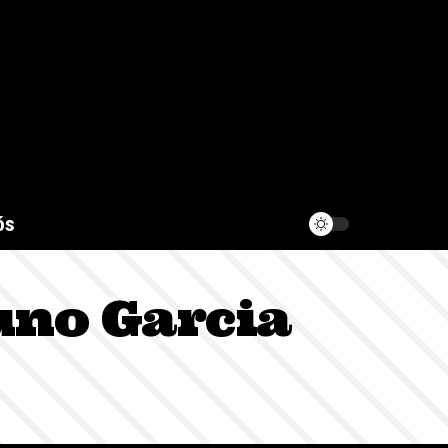
ós
uno Garcia