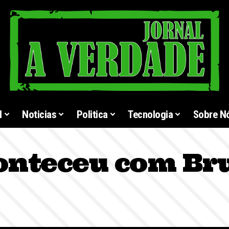
l
Noticias
Politica
Tecnologia
Sobre N
onteceu com Br