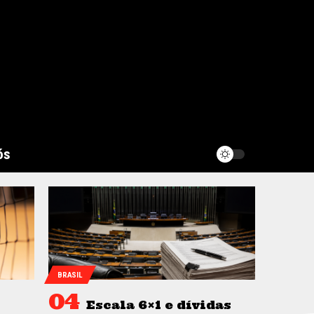
ós
BRASIL
Escala 6×1 e dívidas