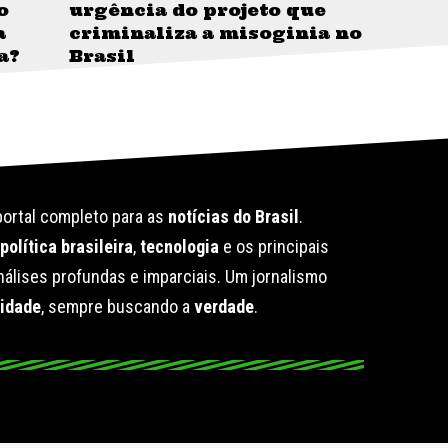
o
urgência do projeto que
a
criminaliza a misoginia no
a?
Brasil
ortal completo para as
notícias do Brasil
.
e
política brasileira
,
tecnologia
e os principais
álises profundas e imparciais. Um jornalismo
lidade
, sempre buscando a
verdade
.