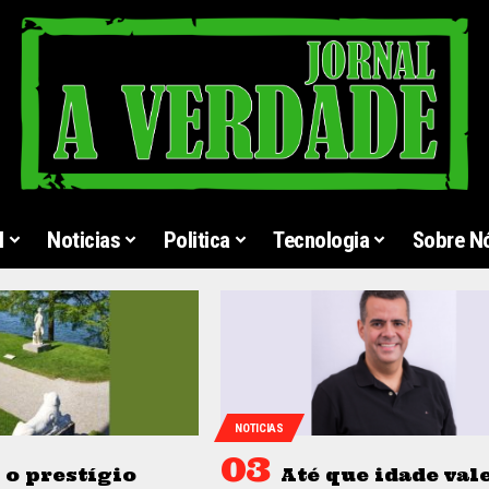
l
Noticias
Politica
Tecnologia
Sobre N
NOTICIAS
o prestígio
Até que idade vale