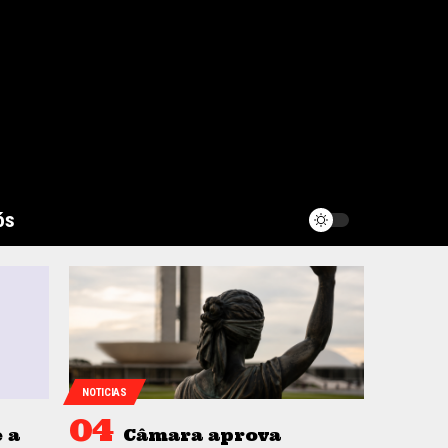
ós
NOTICIAS
 a
Câmara aprova