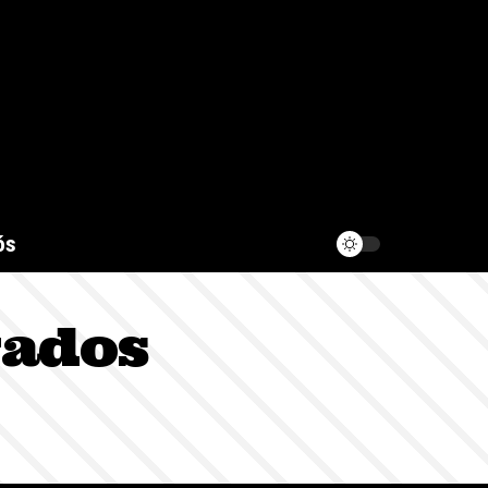
ós
gados