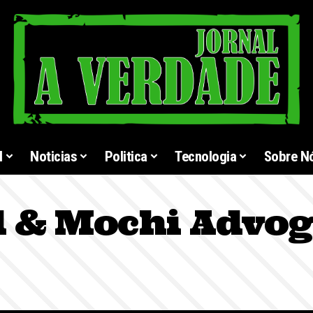
l
Noticias
Politica
Tecnologia
Sobre N
l & Mochi Advo