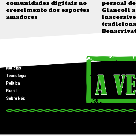
comunidades digitais no
pessoal de
crescimento dos esportes
Giancoli a
amadores
inacessíve
tradiciona
Benarrivat
INICIO
Noticias
Tecnologia
Politica
Brasil
Sobre Nós