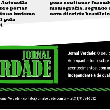
 Antonella
pena continuar fazend
bre portas
mamografia, segundo 
is ao turismo
nova diretriz brasileir
l pela
i
Jornal Verdade:
O seu p
Acompanhe tudo sobr
acontecimentos, com an
independente
e de
qua
Jornal Verdade –
contato@jornalverdade.com.br
– tel.(11)91754-6532