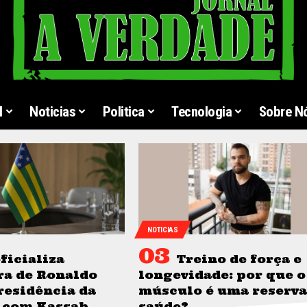
l
Noticias
Politica
Tecnologia
Sobre N
NOTICIAS
ficializa
Treino de força e
ra de Ronaldo
longevidade: por que o
residência da
músculo é uma reserva
 com Kassab
saúde?