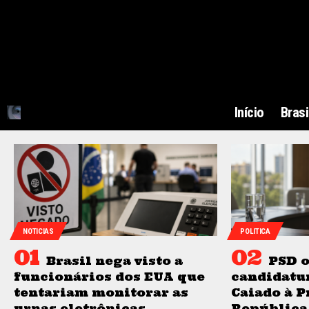
Início
Brasi
NOTICIAS
POLITICA
Brasil nega visto a
PSD o
funcionários dos EUA que
candidatu
tentariam monitorar as
Caiado à P
urnas eletrônicas
República