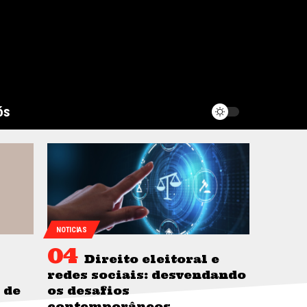
ós
NOTICIAS
Direito eleitoral e
redes sociais: desvendando
 de
os desafios
contemporâneos