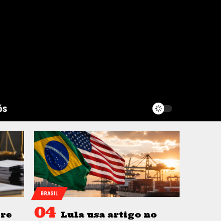
ós
BRASIL
bre
Lula usa artigo no