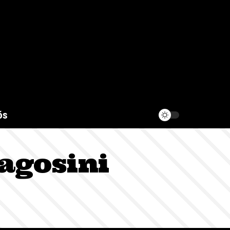
ós
agosini