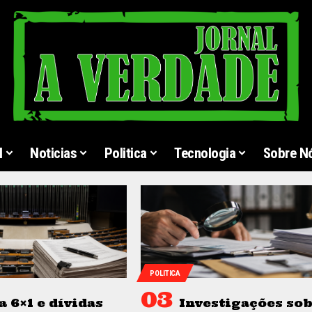
l
Noticias
Politica
Tecnologia
Sobre N
POLITICA
a 6×1 e dívidas
Investigações so