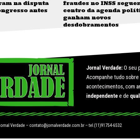
ram na disputa
fraudes no INSS segue
ongresso antes
centro da agenda polít
ganham novos
desdobramentos
Jornal Verdade:
O seu p
Acompanhe tudo sobr
acontecimentos, com an
independente
e de
qua
Jornal Verdade –
contato@jornalverdade.com.br
– tel.(11)91754-6532