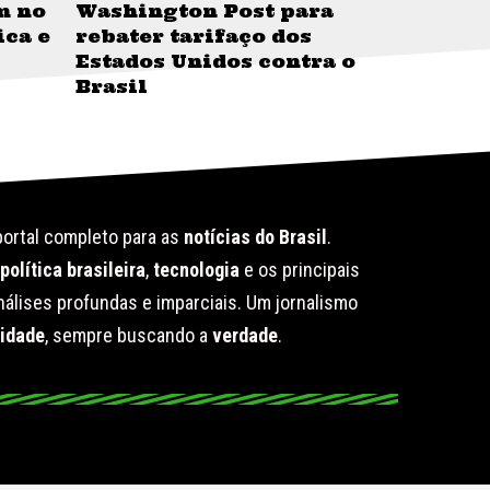
m no
Washington Post para
ica e
rebater tarifaço dos
Estados Unidos contra o
Brasil
ortal completo para as
notícias do Brasil
.
e
política brasileira
,
tecnologia
e os principais
álises profundas e imparciais. Um jornalismo
lidade
, sempre buscando a
verdade
.