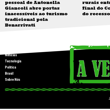
pessoal de Antonella
rurais ent
Giancoli abre portas
final do C
inacessíveis ao turismo
do recesso
tradicional pela
Benarrivati
INICIO
Noticias
Tecnologia
Politica
Brasil
Sobre Nós