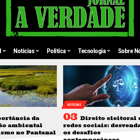
l
Noticias
Politica
Tecnologia
Sobre N
NOTICIAS
ortância da
Direito eleitoral 
ão ambiental
redes sociais: desvend
ismo no Pantanal
os desafios
contemporâneos