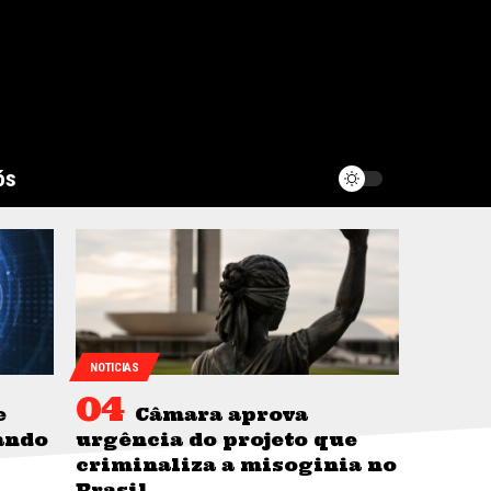
ós
NOTICIAS
e
Câmara aprova
ando
urgência do projeto que
criminaliza a misoginia no
Brasil