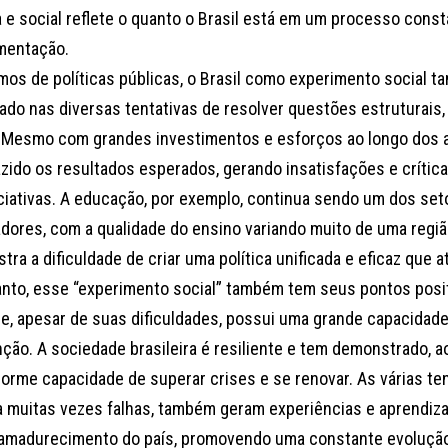
ca e social reflete o quanto o Brasil está em um processo cons
mentação.
mos de políticas públicas, o Brasil como experimento social 
ado nas diversas tentativas de resolver questões estruturais
 Mesmo com grandes investimentos e esforços ao longo dos a
azido os resultados esperados, gerando insatisfações e crítica
iciativas. A educação, por exemplo, continua sendo um dos set
adores, com a qualidade do ensino variando muito de uma região
ra a dificuldade de criar uma política unificada e eficaz que a
anto, esse “experimento social” também tem seus pontos posit
ue, apesar de suas dificuldades, possui uma grande capacidad
ção. A sociedade brasileira é resiliente e tem demonstrado, ao
orme capacidade de superar crises e se renovar. As várias te
 muitas vezes falhas, também geram experiências e aprendiz
 amadurecimento do país, promovendo uma constante evolução p