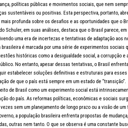
ança, políticas públicas e movimentos sociais, que nem semp
as sustentáveis ou positivas. Esta perspectiva, portanto, ab
e mais profunda sobre os desafios e as oportunidades que o Bra
do Schuler, em suas análises, destaca que o Brasil parece, em
vivendo uma era de incertezas e tentativas de adaptação aos n
ca brasileira é marcada por uma série de experimentos sociai
estões históricas como a desigualdade social, a corrupção e a 
úblico. No entanto, apesar dessas tentativas, o Brasil enfrent
uir estabelecer soluções definitivas e estruturais para esses
ação de que o país está sempre em um estado de “transição”.
eito de Brasil como um experimento social está intrinsecamen
nção do país. As reformas políticas, econômicas e sociais sur
 vezes sem um planejamento de longo prazo ou a visão de um 
overno, a população brasileira enfrenta propostas de mudanç
das, outras nem tanto. O que se observa é uma constante bus