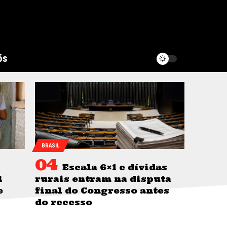
ós
BRASIL
Escala 6×1 e dívidas
l
rurais entram na disputa
e
final do Congresso antes
do recesso