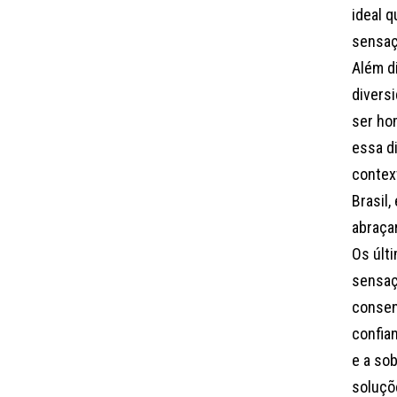
ideal 
sensaç
Além di
divers
ser ho
essa d
contex
Brasil
abraça
Os últ
sensaç
consen
confian
e a so
soluçõ