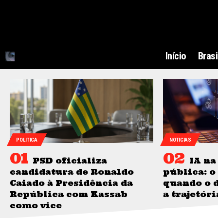
Início
Brasi
POLITICA
NOTICIAS
PSD oficializa
IA na
candidatura de Ronaldo
pública: 
Caiado à Presidência da
quando o 
República com Kassab
a trajetór
como vice