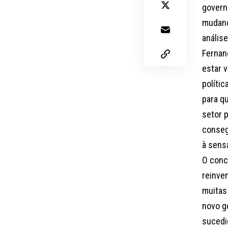
govern
mudanç
anális
Fernan
estar 
políti
para qu
setor p
conseg
à sens
O conc
reinve
muitas
novo g
sucedi