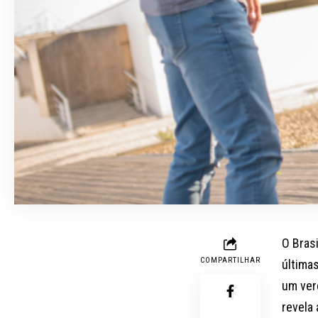
O Bras
COMPARTILHAR
última
um ver
revela 