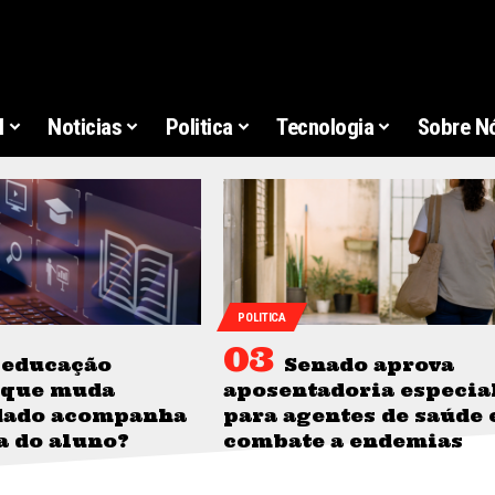
l
Noticias
Politica
Tecnologia
Sobre N
POLITICA
 educação
Senado aprova
o que muda
aposentadoria especia
dado acompanha
para agentes de saúde 
ia do aluno?
combate a endemias