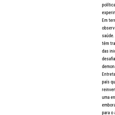
políti
experi
Em ter
observ
saúde.
têm tr
das in
desafi
demonst
Entret
país q
reinven
uma en
embora
para o