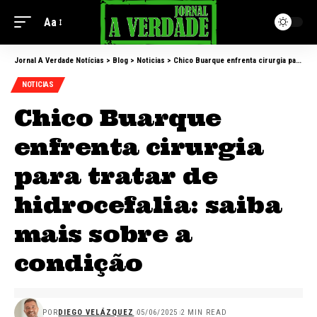
Aa
Jornal A Verdade Notícias
>
Blog
>
Noticias
>
Chico Buarque enfrenta cirurgia para tratar de hidrocefalia: saiba mais sobre a condição
NOTICIAS
Chico Buarque
enfrenta cirurgia
para tratar de
hidrocefalia: saiba
mais sobre a
condição
POR
DIEGO VELÁZQUEZ
05/06/2025
2 MIN READ