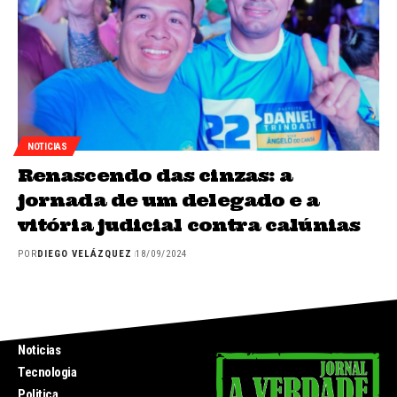
NOTICIAS
Renascendo das cinzas: a
jornada de um delegado e a
vitória judicial contra calúnias
POR
DIEGO VELÁZQUEZ
18/09/2024
INICIO
Noticias
Tecnologia
Politica