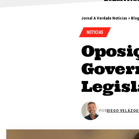
Jornal A Verdade Notícias
>
Blog
NOTICIAS
Oposi
Govern
Legisl
POR
DIEGO VELÁZQU