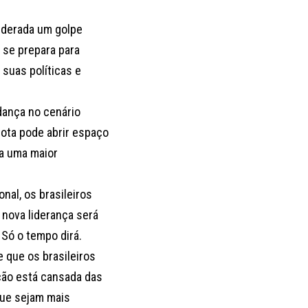
siderada um golpe
a se prepara para
suas políticas e
dança no cenário
rrota pode abrir espaço
 a uma maior
al, os brasileiros
nova liderança será
 Só o tempo dirá.
 que os brasileiros
ção está cansada das
que sejam mais