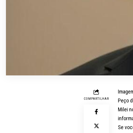
Imagem
COMPARTILHAR
Peço d
Milei n
informa
Se você