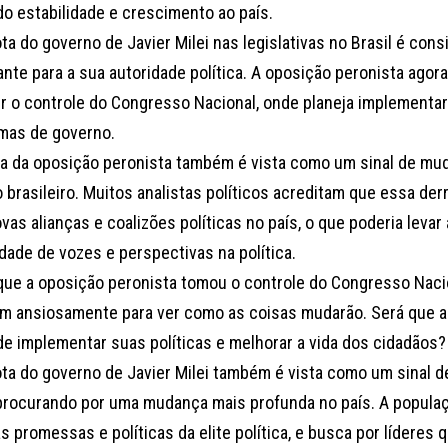
do estabilidade e crescimento ao país.
ta do governo de Javier Milei nas legislativas no Brasil é con
nte para a sua autoridade política. A oposição peronista agor
r o controle do Congresso Nacional, onde planeja implementar 
mas de governo.
ria da oposição peronista também é vista como um sinal de mu
o brasileiro. Muitos analistas políticos acreditam que essa de
vas alianças e coalizões políticas no país, o que poderia levar
dade de vozes e perspectivas na política.
que a oposição peronista tomou o controle do Congresso Nacion
m ansiosamente para ver como as coisas mudarão. Será que a 
de implementar suas políticas e melhorar a vida dos cidadãos?
ota do governo de Javier Milei também é vista como um sinal de
procurando por uma mudança mais profunda no país. A popula
 promessas e políticas da elite política, e busca por líderes 