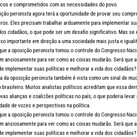
icos e comprometidos com as necessidades do povo.
ição peronista agora terá a oportunidade de provar seu comp
eiros. Eles precisam trabalhar arduamente para implementar sua
 dos cidadãos, o que pode ser um desafio significativo. Mas se
so importante em direção a uma sociedade mais justa e igualit
que a oposição peronista tomou o controle do Congresso Nacion
m ansiosamente para ver como as coisas mudarão. Será que a 
de implementar suas políticas e melhorar a vida dos cidadãos?
ria da oposição peronista também é vista como um sinal de mu
o brasileiro. Muitos analistas políticos acreditam que essa de
vas alianças e coalizões políticas no país, o que poderia levar
dade de vozes e perspectivas na política.
que a oposição peronista tomou o controle do Congresso Nacion
m ansiosamente para ver como as coisas mudarão. Será que a 
de implementar suas políticas e melhorar a vida dos cidadãos?