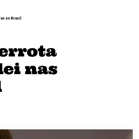
as no Brasil
errota
lei nas
l