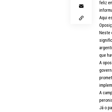
feliz e
inform
Aqui es
Oposiçã
Neste 
signifi
argenti
que hav
A oposi
govern
promet
implem
A camp
peroni
Já o p