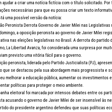
m ajudar a criar uma notícia fictícia com o título solicitado. Por
ações necessárias para que eu possa criar um texto informati
tá uma possível versão da notícia:
o Peronista Derrota Governo de Javier Milei nas Legislativas 
domingo, a oposição peronista ao governo de Javier Milei regis
cativa nas eleições legislativas no Brasil. A derrota do partido
no, La Libertad Avanza, foi considerada uma surpresa por muito
iam previsto uma vitória fácil para o governo.
ção peronista, liderada pelo Partido Justicialista (PJ), apre
o que se destacou pela sua abordagem mais progressista e soc
eu melhorar a educação pública, aumentar os investimentos 
entar políticas para proteger o meio ambiente.
anha eleitoral foi marcada por intensos debates entre os part
sta acusando o governo de Javier Milei de ser insensível às n
artido do presidente argentino defendeu que suas políticas 