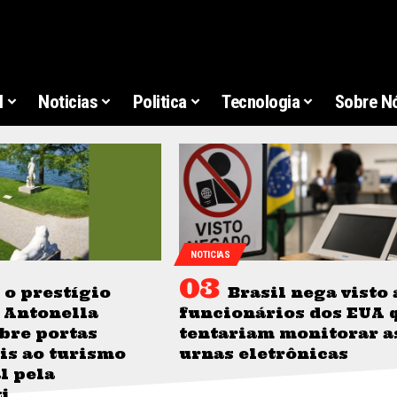
l
Noticias
Politica
Tecnologia
Sobre N
NOTICIAS
o prestígio
Brasil nega visto 
 Antonella
funcionários dos EUA 
bre portas
tentariam monitorar a
is ao turismo
urnas eletrônicas
l pela
i