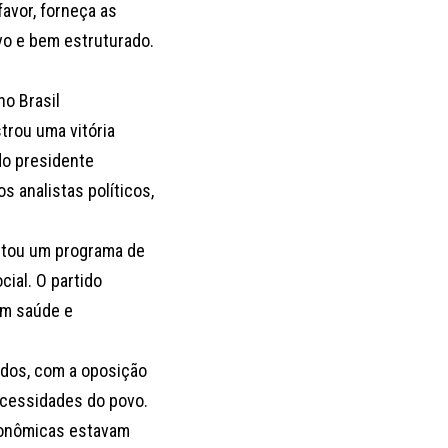
 favor, forneça as
vo e bem estruturado.
no Brasil
trou uma vitória
 do presidente
s analistas políticos,
sentou um programa de
ial. O partido
em saúde e
idos, com a oposição
ecessidades do povo.
econômicas estavam