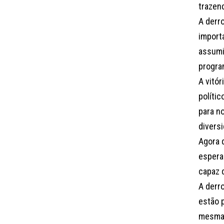
trazen
A derro
importa
assumi
progra
A vitó
polític
para no
diversi
Agora 
espera
capaz 
A derr
estão 
mesmas