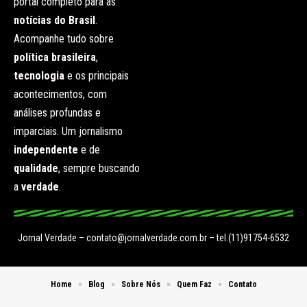
portal completo para as
notícias do Brasil
.
Acompanhe tudo sobre
política brasileira
,
tecnologia
e os principais
acontecimentos, com
análises profundas e
imparciais. Um jornalismo
independente
e de
qualidade
, sempre buscando
a
verdade
.
Jornal Verdade –
contato@jornalverdade.com.br
– tel.(11)91754-6532
Home
Blog
Sobre Nós
Quem Faz
Contato