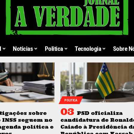
l
Noticias
Politica
Tecnologia
Sobre N
POLITICA
tigações sobre
PSD oficializa
o INSS seguem no
candidatura de Ronald
agenda política e
Caiado à Presidência d
ovos
República com Kassab