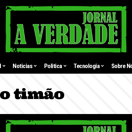
l
Noticias
Politica
Tecnologia
Sobre N
o timão