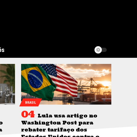
ós
BRASIL
Lula usa artigo no
o
Washington Post para
a
rebater tarifaço dos
Estados Unidos contra o