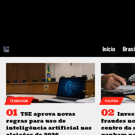
Início
Brasi
TECNOLOGIA
POLITICA
TSE aprova novas
Inves
regras para uso de
fraudes n
inteligência artificial nas
centro da 
eleições de 2026
ganham n