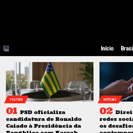
Início
Brasi
POLITICA
NOTICIAS
PSD oficializa
Direi
candidatura de Ronaldo
redes soci
Caiado à Presidência da
os desafio
República com Kassab
contempo