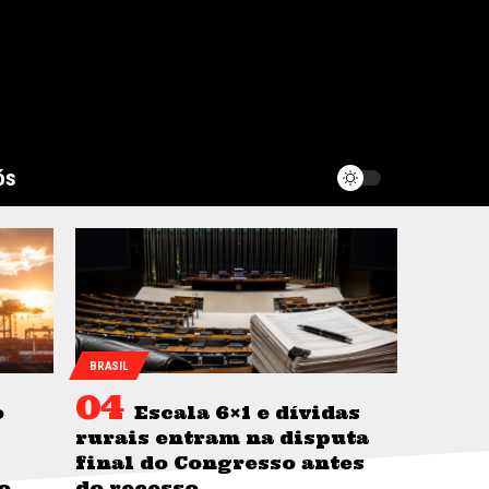
ós
BRASIL
o
Escala 6×1 e dívidas
rurais entram na disputa
final do Congresso antes
o
do recesso