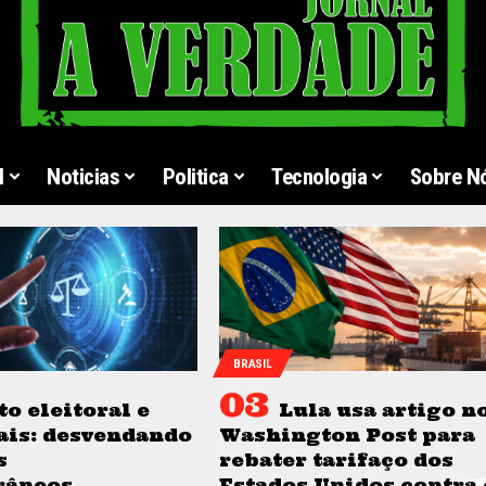
l
Noticias
Politica
Tecnologia
Sobre N
BRASIL
to eleitoral e
Lula usa artigo n
ais: desvendando
Washington Post para
s
rebater tarifaço dos
râneos
Estados Unidos contra 