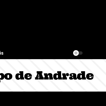
ós
po de Andrade