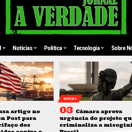
l
Noticias
Politica
Tecnologia
Sobre N
NOTICIAS
usa artigo no
Câmara aprova
n Post para
urgência do projeto qu
rifaço dos
criminaliza a misogin
idos contra o
Brasil