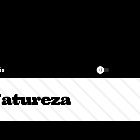
ós
Natureza