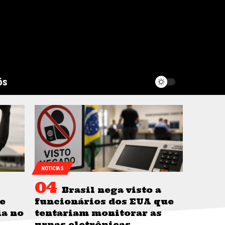
ós
NOTICIAS
Brasil nega visto a
e
funcionários dos EUA que
ia no
tentariam monitorar as
urnas eletrônicas