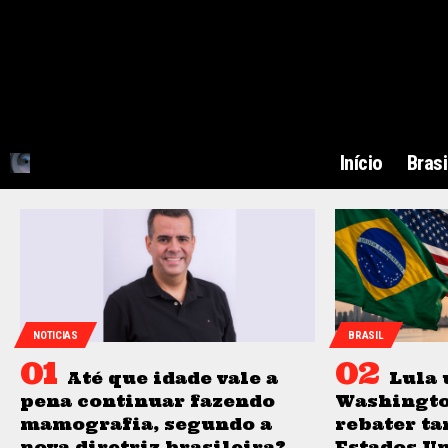
Início
Brasi
NOTICIAS
BRASIL
Até que idade vale a
Lula 
pena continuar fazendo
Washingto
mamografia, segundo a
rebater ta
nova diretriz brasileira?
Estados Un