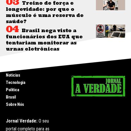
Treino de força e
longevidade: por que o
músculo é uma reserva de
saúde?
Brasil nega visto a
funcionários dos EUA que
tentariam monitorar as
urnas eletrônicas
INICIO
Noticias
Tecnologia
Politica
Brasil
Sobre Nós
Jornal Verdade:
O seu
portal completo para as