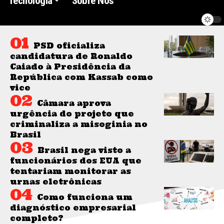
Tecnologia
Sobre Nós
PSD oficializa
candidatura de Ronaldo
Caiado à Presidência da
República com Kassab como
vice
Câmara aprova
urgência do projeto que
criminaliza a misoginia no
Brasil
Brasil nega visto a
funcionários dos EUA que
tentariam monitorar as
urnas eletrônicas
Como funciona um
diagnóstico empresarial
completo?