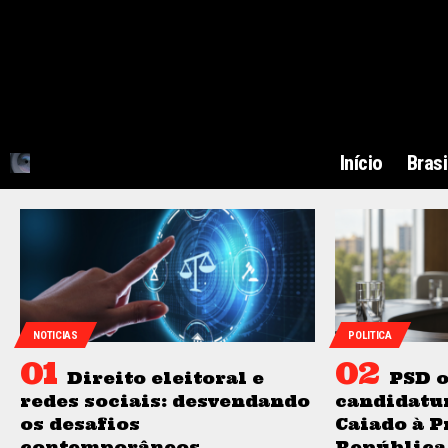
Início
Brasi
NOTICIAS
POLITICA
Direito eleitoral e
PSD o
redes sociais: desvendando
candidatu
os desafios
Caiado à P
contemporâneos
República