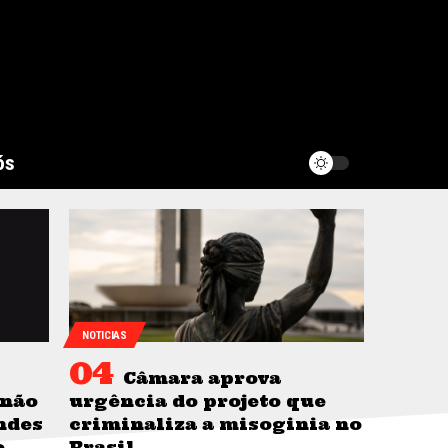
ós
NOTICIAS
Câmara aprova
 não
urgência do projeto que
ndes
criminaliza a misoginia no
o
Brasil