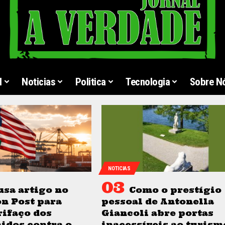
l
Noticias
Politica
Tecnologia
Sobre N
NOTICIAS
usa artigo no
Como o prestígio
n Post para
pessoal de Antonella
rifaço dos
Giancoli abre portas
idos contra o
inacessíveis ao turism