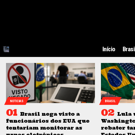
Início
Brasi
NOTICIAS
BRASIL
Brasil nega visto a
Lula 
funcionários dos EUA que
Washingto
tentariam monitorar as
rebater ta
urnas eletrônicas
Estados Un