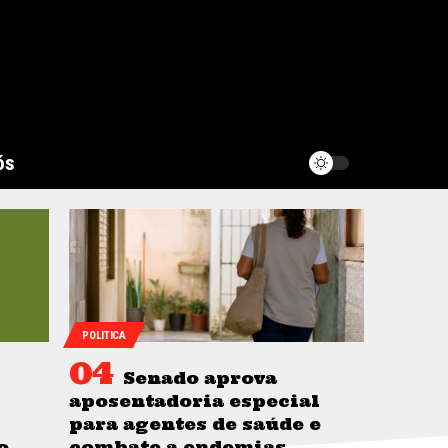
ós
POLITICA
Senado aprova
aposentadoria especial
para agentes de saúde e
o
combate a endemias