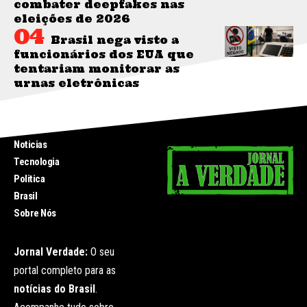
combater deepfakes nas
eleições de 2026
Brasil nega visto a
funcionários dos EUA que
tentariam monitorar as
urnas eletrônicas
INICIO
Noticias
Tecnologia
Politica
Brasil
Sobre Nós
Jornal Verdade:
O seu
portal completo para as
notícias do Brasil
.