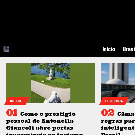
Início
Brasi
NOTICIAS
TECNOLOGIA
Como o prestígio
Câma
pessoal de Antonella
regras par
Giancoli abre portas
inteligent
inacessíveis ao turismo
Brasil