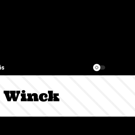
ós
s Winck