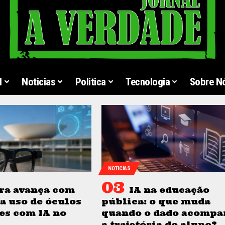
l
Noticias
Politica
Tecnologia
Sobre N
NOTICIAS
ra avança com
IA na educação
a uso de óculos
pública: o que muda
es com IA no
quando o dado acompa
a trajetória do aluno?