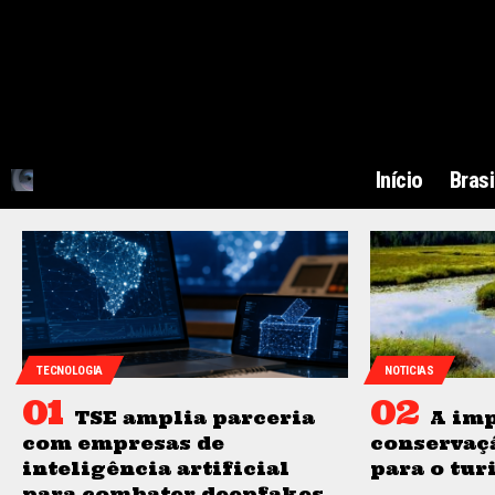
Início
Brasi
TECNOLOGIA
NOTICIAS
TSE amplia parceria
A imp
com empresas de
conservaç
inteligência artificial
para o tur
para combater deepfakes