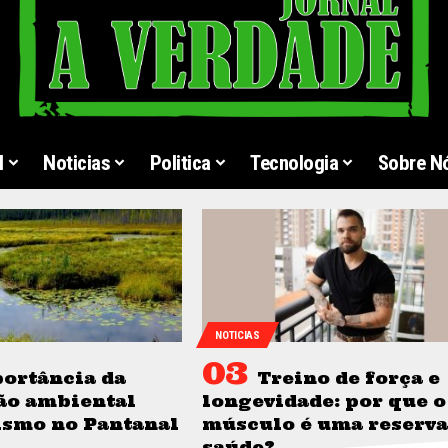
l
Noticias
Politica
Tecnologia
Sobre N
NOTICIAS
ortância da
Treino de força e
ão ambiental
longevidade: por que o
ismo no Pantanal
músculo é uma reserva
saúde?