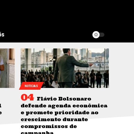
ós
NOTICIAS
Flávio Bolsonaro
l
defende agenda econômica
e
e promete prioridade ao
crescimento durante
compromissos de
campanha