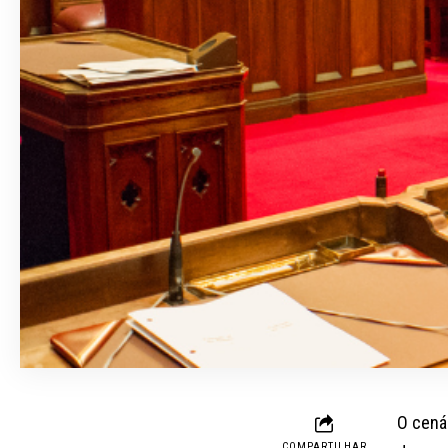
O cená
COMPARTILHAR