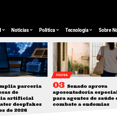
l
Noticias
Politica
Tecnologia
Sobre N
POLITICA
mplia parceria
Senado aprova
sas de
aposentadoria especia
ia artificial
para agentes de saúde 
ater deepfakes
combate a endemias
es de 2026