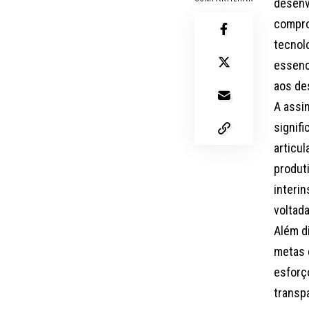
desenv
compro
tecnolo
essenc
aos de
A assi
signif
articu
produt
interin
voltada
Além di
metas 
esforç
transp