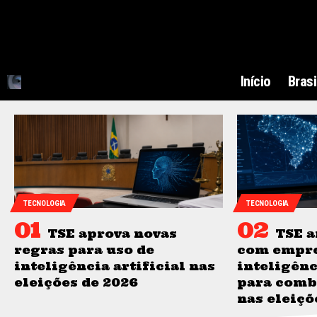
Início
Brasi
TECNOLOGIA
TECNOLOGIA
TSE aprova novas
TSE a
regras para uso de
com empre
inteligência artificial nas
inteligênc
eleições de 2026
para comb
nas eleiçõ