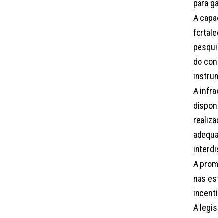
para g
A capa
fortale
pesqui
do con
instru
A infr
disponi
realiz
adequa
interd
A prom
nas es
incenti
A legi