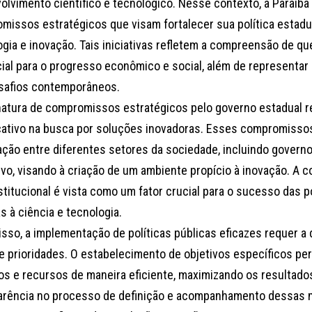
olvimento científico e tecnológico. Nesse contexto, a Paraíba
missos estratégicos que visam fortalecer sua política estadua
gia e inovação. Tais iniciativas refletem a compreensão de qu
ial para o progresso econômico e social, além de representar
safios contemporâneos.
natura de compromissos estratégicos pelo governo estadual 
icativo na busca por soluções inovadoras. Esses compromisso
lação entre diferentes setores da sociedade, incluindo governo
ivo, visando à criação de um ambiente propício à inovação. A 
stitucional é vista como um fator crucial para o sucesso das p
s à ciência e tecnologia.
sso, a implementação de políticas públicas eficazes requer a 
e prioridades. O estabelecimento de objetivos específicos per
os e recursos de maneira eficiente, maximizando os resultado
arência no processo de definição e acompanhamento dessas 