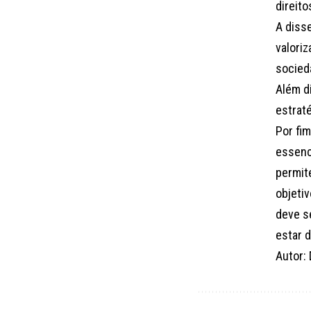
direito
A diss
valori
socied
Além d
estrat
Por fi
essenc
permit
objeti
deve s
estar 
Autor: 