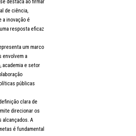
 se destaca ao firmar
l de ciência,
e a inovação é
 uma resposta eficaz
representa um marco
s envolvem a
, academia e setor
colaboração
olíticas públicas
definição clara de
mite direcionar os
s alcançados. A
metas é fundamental