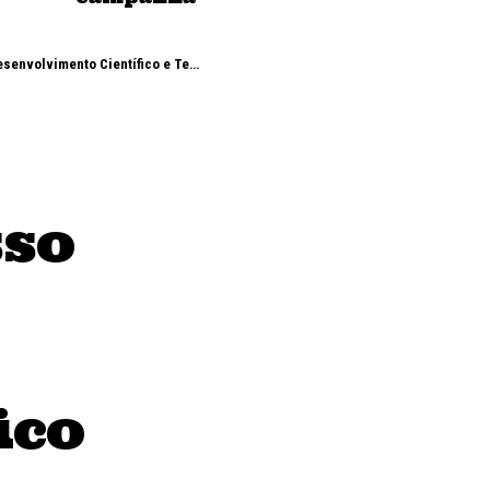
lvimento Científico e Tecnológico
sso
ico