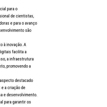
ial para o
ional de cientistas,
doras e para o avanço
esenvolvimento são
o à inovação. A
itais facilita a
so, a infraestrutura
nto, promovendo a
o aspecto destacado
 e a criação de
isa e desenvolvimento.
l para garantir os