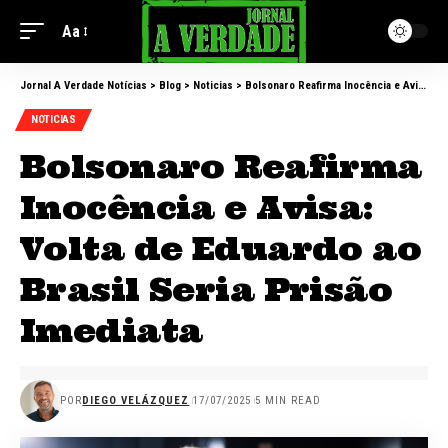
Aa
Jornal A Verdade Notícias
>
Blog
>
Noticias
>
Bolsonaro Reafirma Inocência e Avisa: Volta de Eduardo ao Brasil Seria Prisão Imediata
NOTICIAS
Bolsonaro Reafirma
Inocência e Avisa:
Volta de Eduardo ao
Brasil Seria Prisão
Imediata
POR
DIEGO VELÁZQUEZ
17/07/2025
5 MIN READ