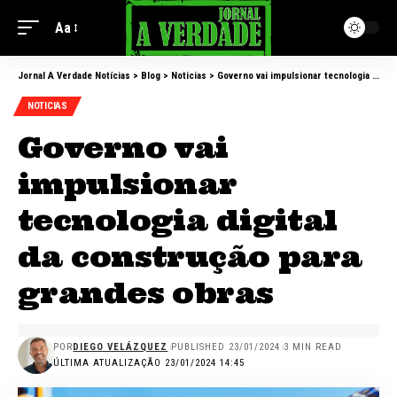
Aa
Jornal A Verdade Notícias
>
Blog
>
Noticias
>
Governo vai impulsionar tecnologia digital da construção para grandes obras
NOTICIAS
Governo vai
impulsionar
tecnologia digital
da construção para
grandes obras
POR
DIEGO VELÁZQUEZ
PUBLISHED 23/01/2024
3 MIN READ
ÚLTIMA ATUALIZAÇÃO 23/01/2024 14:45