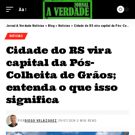
Aa
Jornal A Verdade Notícias
>
Blog
>
Noticias
>
Cidade do RS vira capital da Pós-Colheita de Grãos; entenda o que isso significa
NOTICIAS
Cidade do RS vira
capital da Pós-
Colheita de Grãos;
entenda o que isso
significa
POR
DIEGO VELÁZQUEZ
29/07/2024
3 MIN READ