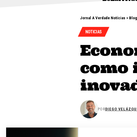
Jornal A Verdade Notícias
>
Blog
NOTICIAS
Econom
como i
inovad
POR
DIEGO VELÁZQU