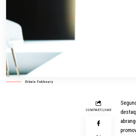
Otávio Fakhoury
Segund
COMPARTILHAR
destaq
abrang
promov