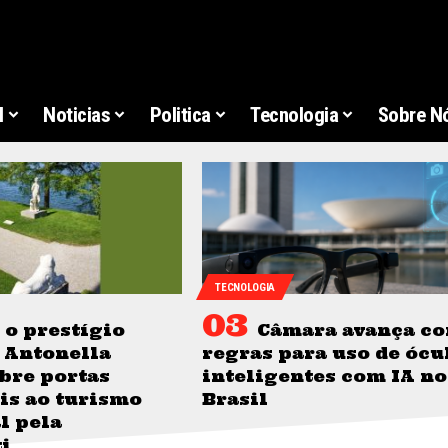
l
Noticias
Politica
Tecnologia
Sobre N
TECNOLOGIA
o prestígio
Câmara avança c
 Antonella
regras para uso de ócu
bre portas
inteligentes com IA no
is ao turismo
Brasil
l pela
i