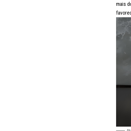
mais do
favore
Ot