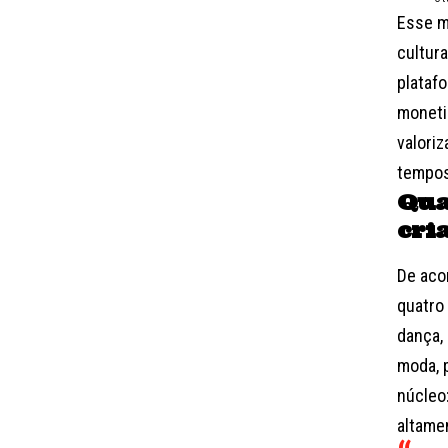
Esse m
cultur
plataf
moneti
valori
tempos
Qua
cri
De aco
quatro 
dança, 
moda, 
núcleo:
altame