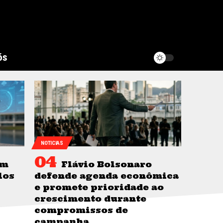
ós
NOTICIAS
om
Flávio Bolsonaro
los
defende agenda econômica
e promete prioridade ao
crescimento durante
compromissos de
campanha