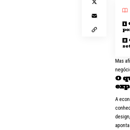
po
se
Mas af
negóci
O q
exp
A econo
conhec
design,
aponta