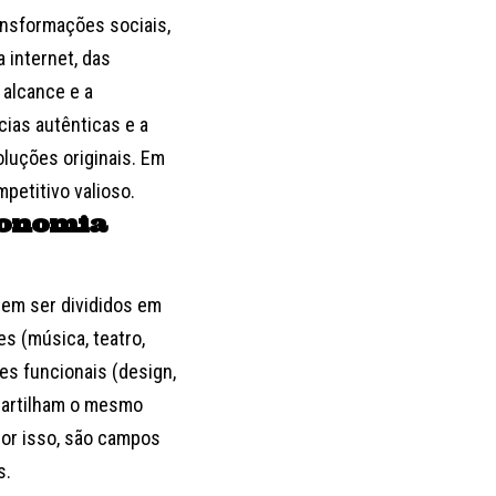
nsformações sociais,
 internet, das
 alcance e a
cias autênticas e a
oluções originais. Em
petitivo valioso.
conomia
dem ser divididos em
es (música, teatro,
ões funcionais (design,
partilham o mesmo
 Por isso, são campos
s.