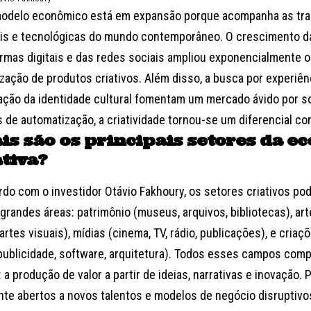
odelo econômico está em expansão porque acompanha as tra
ais e tecnológicas do mundo contemporâneo. O crescimento da
ormas digitais e das redes sociais ampliou exponencialmente o
zação de produtos criativos. Além disso, a busca por experiên
zação da identidade cultural fomentam um mercado ávido por s
 de automatização, a criatividade tornou-se um diferencial com
is são os principais setores da e
ativa?
rdo com o investidor Otávio Fakhoury, os setores criativos po
grandes áreas: patrimônio (museus, arquivos, bibliotecas), art
artes visuais), mídias (cinema, TV, rádio, publicações), e criaç
publicidade, software, arquitetura). Todos esses campos com
 a produção de valor a partir de ideias, narrativas e inovação.
nte abertos a novos talentos e modelos de negócio disruptivo