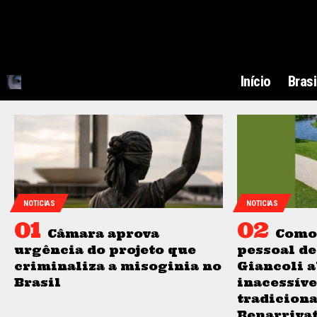
Início
Brasi
NOTICIAS
NOTICIAS
Câmara aprova
Como 
urgência do projeto que
pessoal de
criminaliza a misoginia no
Giancoli a
Brasil
inacessíve
tradiciona
Benarrivat