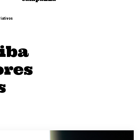
riativos
aiba
ores
s