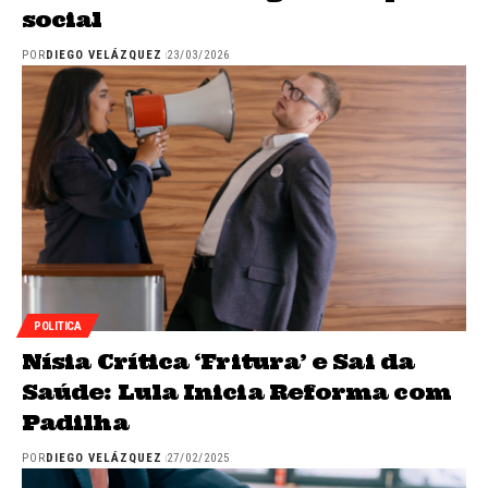
social
POR
DIEGO VELÁZQUEZ
23/03/2026
POLITICA
Nísia Crítica ‘Fritura’ e Sai da
Saúde: Lula Inicia Reforma com
Padilha
POR
DIEGO VELÁZQUEZ
27/02/2025