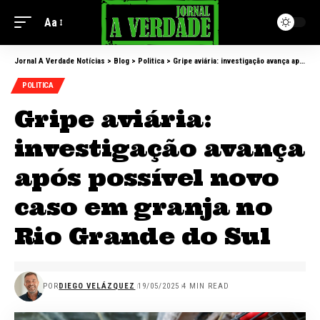
Aa
Jornal A Verdade Notícias
>
Blog
>
Politica
>
Gripe aviária: investigação avança após possível novo caso em granja no Rio Grande do Sul
POLITICA
Gripe aviária:
investigação avança
após possível novo
caso em granja no
Rio Grande do Sul
POR
DIEGO VELÁZQUEZ
19/05/2025
4 MIN READ