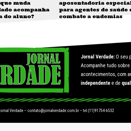
o que muda
aposentadoria especia
dado acompanha
para agentes de saúde 
ia do aluno?
combate a endemias
Jornal Verdade:
O seu p
Acompanhe tudo sobr
acontecimentos, com an
independente
e de
qua
Jornal Verdade –
contato@jornalverdade.com.br
– tel.(11)91754-6532