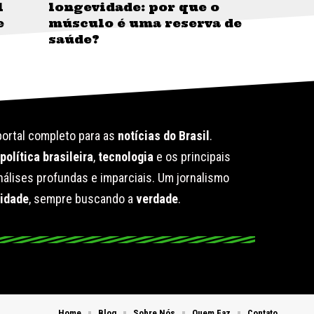
l
longevidade: por que o
e
músculo é uma reserva de
saúde?
ortal completo para as
notícias do Brasil
.
e
política brasileira
,
tecnologia
e os principais
álises profundas e imparciais. Um jornalismo
lidade
, sempre buscando a
verdade
.
Home
Blog
Sobre Nós
Quem Faz
Contato