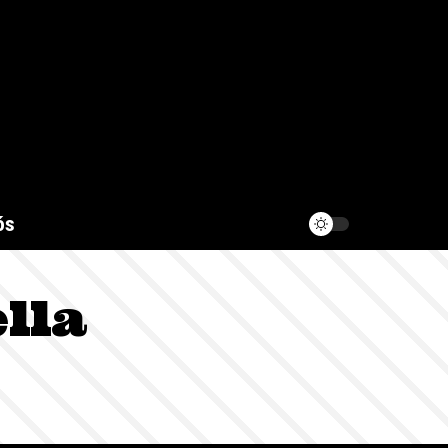
ós
lla