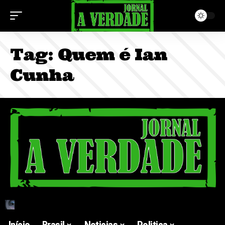
Tag:
Quem é Ian
Cunha
Início
Brasil
Noticias
Politica