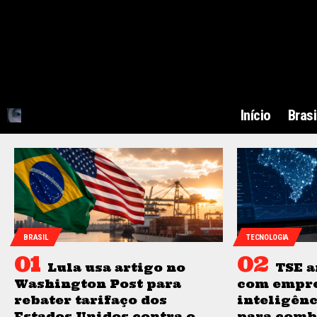
Início
Brasi
BRASIL
TECNOLOGIA
Lula usa artigo no
TSE a
Washington Post para
com empre
rebater tarifaço dos
inteligênc
Estados Unidos contra o
para comb