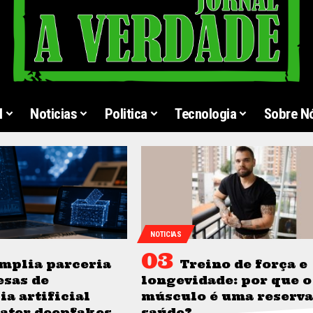
l
Noticias
Politica
Tecnologia
Sobre N
NOTICIAS
mplia parceria
Treino de força e
sas de
longevidade: por que o
ia artificial
músculo é uma reserva
ater deepfakes
saúde?