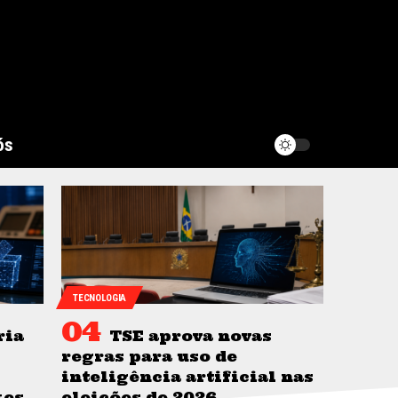
ós
TECNOLOGIA
ria
TSE aprova novas
regras para uso de
inteligência artificial nas
kes
eleições de 2026