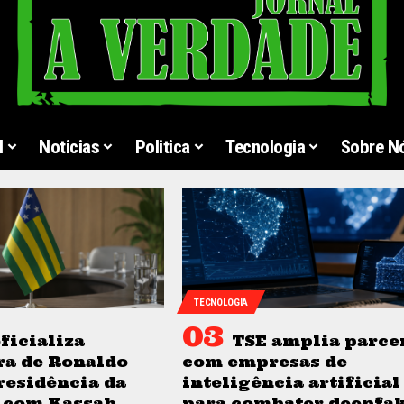
l
Noticias
Politica
Tecnologia
Sobre N
TECNOLOGIA
ficializa
TSE amplia parce
ra de Ronaldo
com empresas de
residência da
inteligência artificial
 com Kassab
para combater deepfa