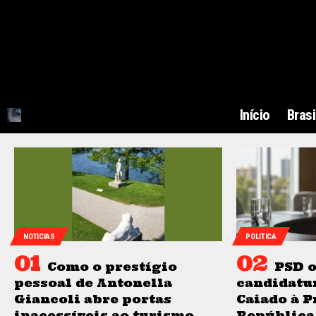
Início
Brasi
NOTICIAS
POLITICA
Como o prestígio
PSD o
pessoal de Antonella
candidatu
Giancoli abre portas
Caiado à P
inacessíveis ao turismo
República