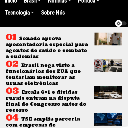
Início
Brasil
Noticias
Politica
Tecnologia
Sobre Nós
Senado aprova
aposentadoria especial para
agentes de saúde e combate
a endemias
Brasil nega visto a
funcionários dos EUA que
tentariam monitorar as
urnas eletrônicas
Escala 6×1 e dívidas
rurais entram na disputa
final do Congresso antes do
recesso
TSE amplia parceria
com empresas de