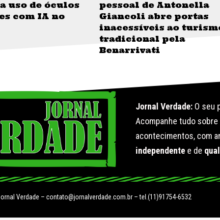
a uso de óculos
pessoal de Antonella
es com IA no
Giancoli abre portas
inacessíveis ao turism
tradicional pela
Benarrivati
Jornal Verdade:
O seu p
Acompanhe tudo sobr
acontecimentos, com an
independente
e de
qua
Jornal Verdade –
contato@jornalverdade.com.br
– tel.(11)91754-6532