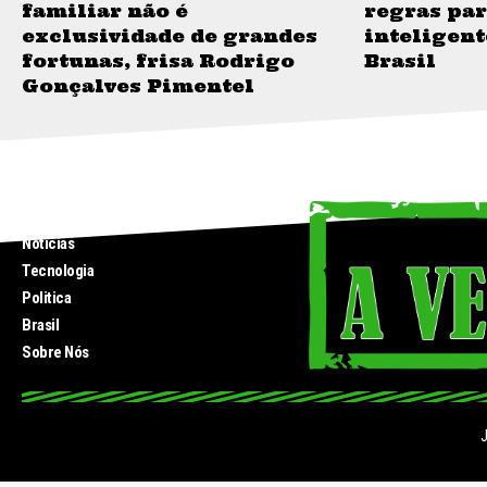
familiar não é
regras par
exclusividade de grandes
inteligent
fortunas, frisa Rodrigo
Brasil
Gonçalves Pimentel
INICIO
Noticias
Tecnologia
Politica
Brasil
Sobre Nós