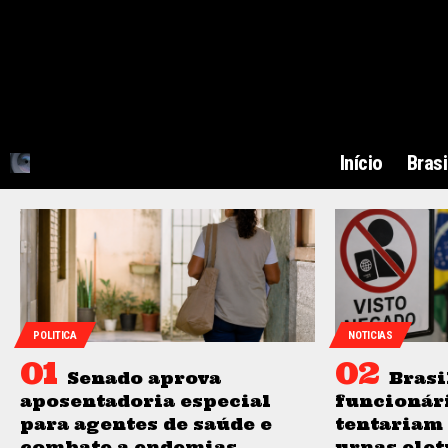
Início
Brasi
POLITICA
NOTICIAS
Senado aprova
Brasi
aposentadoria especial
funcionár
para agentes de saúde e
tentariam
combate a endemias
urnas elet