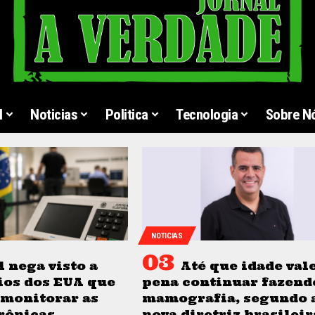
l
Noticias
Politica
Tecnologia
Sobre N
NOTICIAS
l nega visto a
Até que idade vale
ios dos EUA que
pena continuar fazend
 monitorar as
mamografia, segundo 
rônicas
nova diretriz brasileir