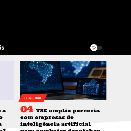
ós
TECNOLOGIA
 a
TSE amplia parceria
o
com empresas de
a
inteligência artificial
a?
para combater deepfakes